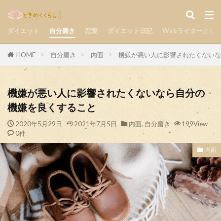
気持ち
楽しい
自分磨き
カテゴリー
ダイエット
自分磨き
恋愛
ダイエット日記
Webライターとし
HOME
自分磨き
内面
機嫌が悪い人に影響されたくないな
検索
機嫌が悪い人に影響されたくないなら自分の
機嫌を良くすること
2020年5月29日
2021年7月5日
内面
,
自分磨き
199View
0件
内面