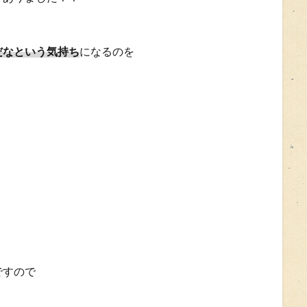
だなという気持ち
になるのを
・
！
ですので