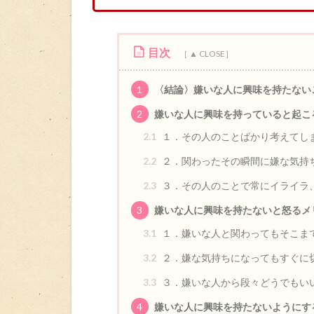
目次
1
〈結論〉嫌いな人に興味を持たない
2
嫌いな人に興味を持っていると起こ
2.1
１．その人のことばかり考えてし
2.2
２．関わったその瞬間に嫌な気持
2.3
３．その人のことで常にイライラ
3
嫌いな人に興味を持たないと怒るメ
3.1
１．嫌いな人と関わってもそこま
3.2
２．嫌な気持ちになってもすぐに
3.3
３．嫌いな人から段々どうでもい
4
嫌いな人に興味を持たないようにす