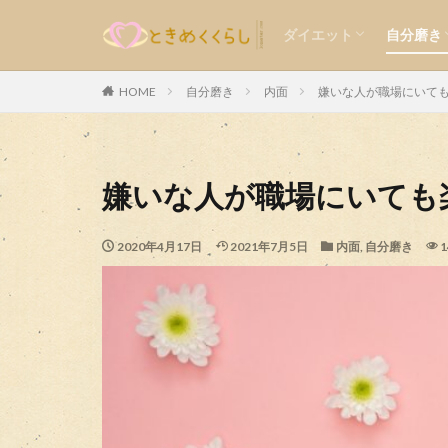
食事
運動
メンタル
外見
内面
ダイエット
自分磨き
気持ち
楽しい
食事
運動
メンタル
外見
内面
HOME
自分磨き
内面
嫌いな人が職場にいて
カテゴリー
嫌いな人が職場にいても
2020年4月17日
2021年7月5日
内面
,
自分磨き
1