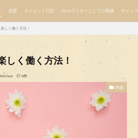
恋愛
ダイエット日記
Webライターとしての実績
サイト
自分磨き
も楽しく働く方法！
楽しく働く方法！
検索
46View
0件
内面