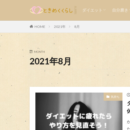
食事
運動
メンタル
外見
内面
ダイエット
自分磨き
気持ち
楽しい
食事
運動
メンタル
外見
内面
HOME
2021年
8月
カテゴリー
MONTH
2021年8月
気持ち