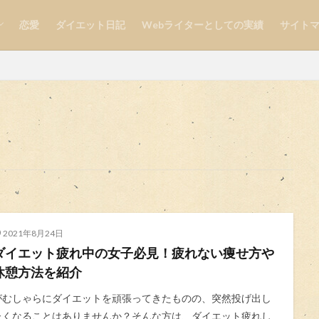
恋愛
ダイエット日記
Webライターとしての実績
サイト
自分磨き
検索
2021年8月24日
ダイエット疲れ中の女子必見！疲れない痩せ方や
休憩方法を紹介
がむしゃらにダイエットを頑張ってきたものの、突然投げ出し
たくなることはありませんか？そんな方は、ダイエット疲れし