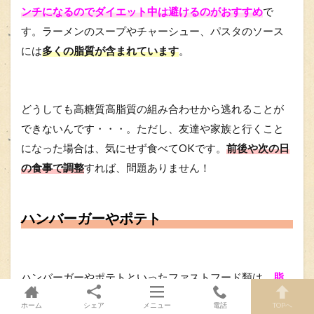
ンチになるのでダイエット中は避けるのがおすすめ
で
す。ラーメンのスープやチャーシュー、パスタのソース
には
多くの脂質が含まれています
。
どうしても高糖質高脂質の組み合わせから逃れることが
できないんです・・・。ただし、友達や家族と行くこと
になった場合は、気にせず食べてOKです。
前後や次の日
の食事で調整
すれば、問題ありません！
ハンバーガーやポテト
ハンバーガーやポテトといったファストフード類は、
脂
質が非常に高く栄養が偏りやすいので注意が必要
です。
ホーム
シェア
メニュー
電話
TOPへ