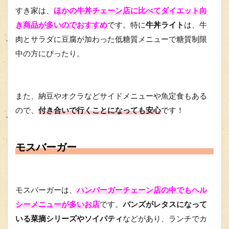
すき家は、
ほかの牛丼チェーン店に比べてダイエット向
き商品が多いのでおすすめ
です。特に
牛丼ライト
は、牛
肉とサラダに豆腐が加わった低糖質メニューで糖質制限
中の方にぴったり。
また、納豆やオクラなどサイドメニューや魚定食もある
ので、
付き合いで行くことになっても安心
です！
モスバーガー
モスバーガーは、
ハンバーガーチェーン店の中でもヘル
シーメニューが多いお店
です。
バンズがレタスになって
いる菜摘シリーズやソイパティ
などがあり、ランチでカ