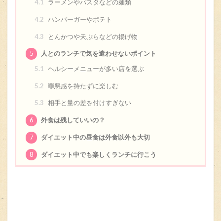
4.1
ラーメンやパスタなどの麺類
4.2
ハンバーガーやポテト
4.3
とんかつや天ぷらなどの揚げ物
5
人とのランチで気を遣わせないポイント
5.1
ヘルシーメニューが多い店を選ぶ
5.2
罪悪感を持たずに楽しむ
5.3
相手と量の差を付けすぎない
6
外食は残していいの？
7
ダイエット中の昼食は外食以外も大切
8
ダイエット中でも楽しくランチに行こう