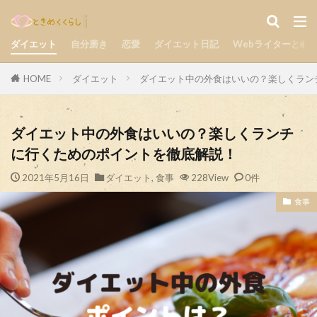
気持ち
楽しい
自分磨き
カテゴリー
ダイエット
自分磨き
恋愛
ダイエット日記
Webライターとし
HOME
ダイエット
ダイエット中の外食はいいの？楽しくラン
検索
ダイエット中の外食はいいの？楽しくランチ
に行くためのポイントを徹底解説！
2021年5月16日
ダイエット
,
食事
228View
0件
食事