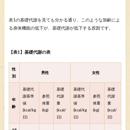
表1の基礎代謝を見ても分かる通り、このような加齢によ
る身体機能の低下が、基礎代謝が低下する原因です。
【表1】基礎代謝の表
性
男性
女性
別
基礎代
基礎
基礎代
基礎
謝基準
参照
代謝
謝基準
参照
代謝
年
値
体重
量
値
体重
量
齢
(kcal/kg
(kg)
(kcal/
(kcal/kg
(kg)
(kcal/
日)
日)
日)
日)
18