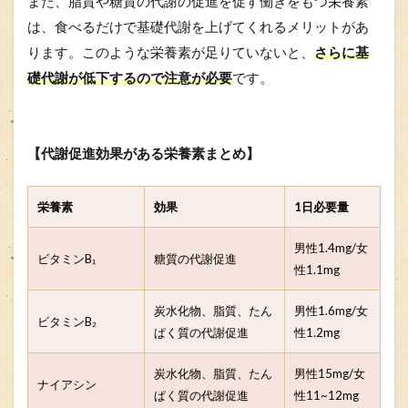
また、脂質や糖質の代謝の促進を促す働きをもつ栄養素
は、食べるだけで基礎代謝を上げてくれるメリットがあ
ります。このような栄養素が足りていないと、
さらに基
礎代謝が低下するので注意が必要
です。
【代謝促進効果がある栄養素まとめ】
栄養素
効果
1日必要量
男性1.4mg/女
ビタミンB₁
糖質の代謝促進
性1.1mg
炭水化物、脂質、たん
男性1.6mg/女
ビタミンB₂
ぱく質の代謝促進
性1.2mg
炭水化物、脂質、たん
男性15mg/女
ナイアシン
ぱく質の代謝促進
性11~12mg