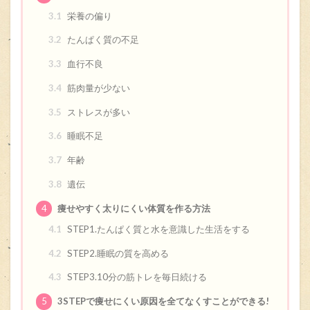
3.1
栄養の偏り
3.2
たんぱく質の不足
3.3
血行不良
3.4
筋肉量が少ない
3.5
ストレスが多い
3.6
睡眠不足
3.7
年齢
3.8
遺伝
4
痩せやすく太りにくい体質を作る方法
4.1
STEP1.たんぱく質と水を意識した生活をする
4.2
STEP2.睡眠の質を高める
4.3
STEP3.10分の筋トレを毎日続ける
5
3STEPで痩せにくい原因を全てなくすことができる!