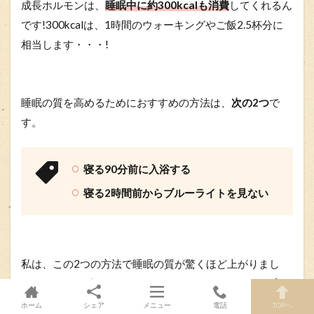
成長ホルモンは、
睡眠中に約300kcalも消費
してくれるん
です!300kcalは、1時間のウォーキングやご飯2.5杯分に
相当します・・・!
睡眠の質を高めるためにおすすめの方法は、
次の2つ
で
す。
寝る90分前に入浴する
寝る2時間前からブルーライトを見ない
私は、この2つの方法で睡眠の質が驚くほど上がりまし
た!どうしても寝る前のスマホがやめられない人は、
ブル
ーライトカットモードにするのがおすすめ
ですよ。
ホーム
シェア
メニュー
電話
TOPへ