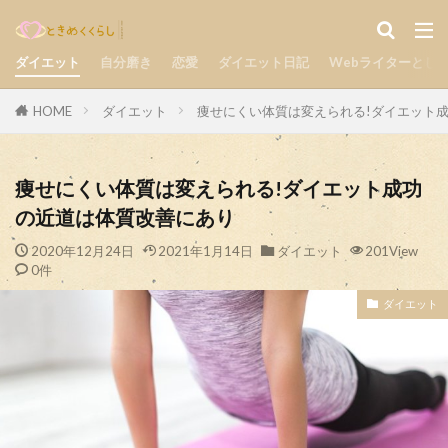
気持ち
楽しい
自分磨き
カテゴリー
ダイエット
自分磨き
恋愛
ダイエット日記
Webライターとし
HOME
ダイエット
痩せにくい体質は変えられる!ダイエット
検索
痩せにくい体質は変えられる!ダイエット成功
の近道は体質改善にあり
2020年12月24日
2021年1月14日
ダイエット
201View
0件
ダイエット