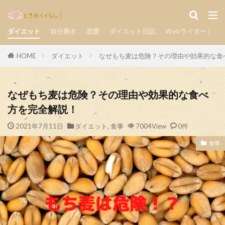
気持ち
楽しい
自分磨き
カテゴリー
ダイエット
自分磨き
恋愛
ダイエット日記
Webライターとし
HOME
ダイエット
なぜもち麦は危険？その理由や効果的な食
検索
なぜもち麦は危険？その理由や効果的な食べ
方を完全解説！
2021年7月11日
ダイエット
,
食事
7004View
0件
食事