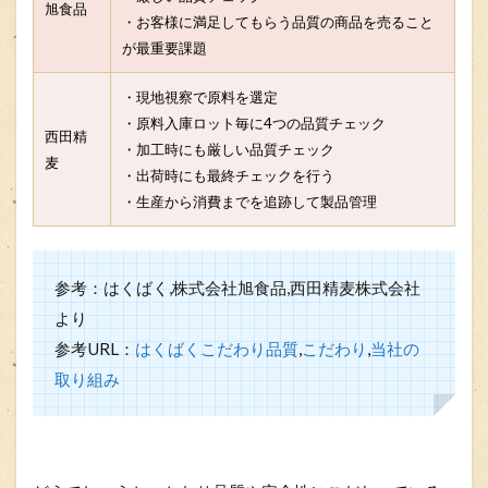
旭食品
・お客様に満足してもらう品質の商品を売ること
が最重要課題
・現地視察で原料を選定
・原料入庫ロット毎に4つの品質チェック
西田精
・加工時にも厳しい品質チェック
麦
・出荷時にも最終チェックを行う
・生産から消費までを追跡して製品管理
参考：はくばく,株式会社旭食品,西田精麦株式会社
より
参考URL：
はくばくこだわり品質
,
こだわり
,
当社の
取り組み