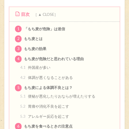
目次
1
「もち麦が危険」は迷信
2
もち麦とは
3
もち麦の効果
4
もち麦が危険だと思われている理由
4.1
外国産が多い
4.2
体調が悪くなることがある
5
もち麦による体調不良とは？
5.1
便秘が悪化したりおならが増えたりする
5.2
胃痛や消化不良を起こす
5.3
アレルギー反応を起こす
6
もち麦を食べるときの注意点