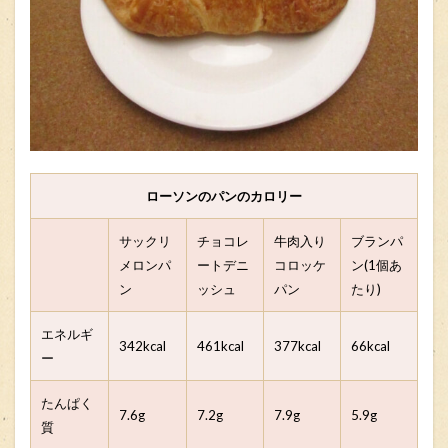
ローソンのパンのカロリー
サックリ
チョコレ
牛肉入り
ブランパ
メロンパ
ートデニ
コロッケ
ン(1個あ
ン
ッシュ
パン
たり)
エネルギ
342kcal
461kcal
377kcal
66kcal
ー
たんぱく
7.6g
7.2g
7.9g
5.9g
質