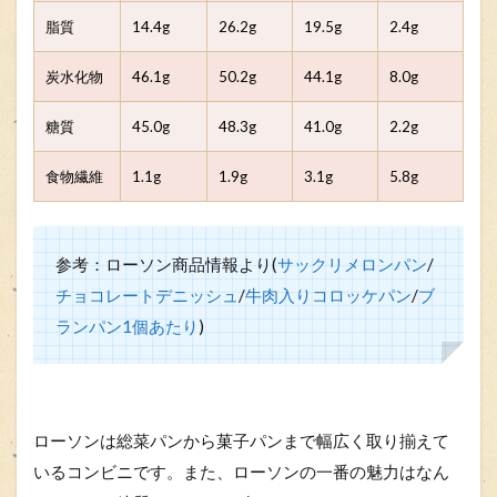
脂質
14.4g
26.2g
19.5g
2.4g
炭水化物
46.1g
50.2g
44.1g
8.0g
糖質
45.0g
48.3g
41.0g
2.2g
食物繊維
1.1g
1.9g
3.1g
5.8g
参考：ローソン商品情報より(
サックリメロンパン
/
チョコレートデニッシュ
/
牛肉入りコロッケパン
/
ブ
ランパン1個あたり
)
ローソンは総菜パンから菓子パンまで幅広く取り揃えて
いるコンビニです。また、ローソンの一番の魅力はなん