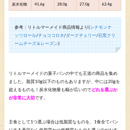
炭水化物
41.6g
28.0g
27.0g
62.4g
参考：リトルマーメイド商品情報より(
シナモンナ
ッツロール
/
チョココロネ
/
ダークチェリー
/
石窯クリ
ームチーズ＆レーズン
)
リトルマーメイドの菓子パンの中でも王道の商品を集め
ました。脂質10g以下のものもありますが、中には20gを
超えるものも！炭水化物量も幅が広いので
どれを選ぶか
が非常に大切
です。
主食として1つ選ぶ場合は低脂質なものを、1食全てパン
にする予定なら低脂質かつ低糖質なものを選ぶのがおす