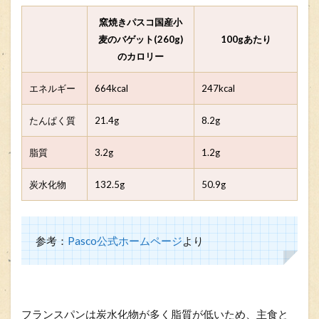
窯焼きパスコ国産小
麦のバゲット(260g)
100gあたり
のカロリー
エネルギー
664kcal
247kcal
たんぱく質
21.4g
8.2g
脂質
3.2g
1.2g
炭水化物
132.5g
50.9g
参考：
Pasco公式ホームページ
より
フランスパンは炭水化物が多く脂質が低いため、主食と