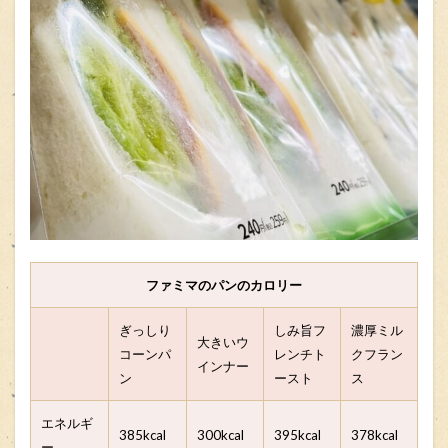
ファミマのパンのカロリー
ぎっしり
しみ旨フ
濃厚ミル
大きいウ
コーンパ
レンチト
クフラン
インナー
ン
ースト
ス
エネルギ
385kcal
300kcal
395kcal
378kcal
ー