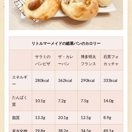
リトルマーメイドの総菜パンのカロリー
サラミの
ザ・カレ
博多明太
石窯フォ
パンピザ
ーパン
フランス
カッチャ
エネルギ
280kcal
362kcal
290kcal
333kcal
ー
たんぱく
10.1g
7.2g
7.5g
14.0g
質
脂質
13.3g
20.1g
12.5g
8.9g
炭水化物
29.8g
38.2g
34.5g
49.1g