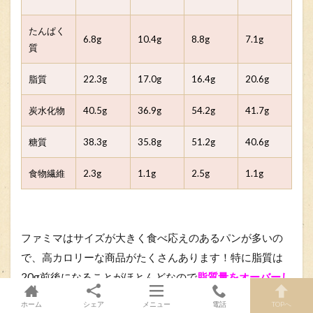
たんぱく
6.8g
10.4g
8.8g
7.1g
質
脂質
22.3g
17.0g
16.4g
20.6g
炭水化物
40.5g
36.9g
54.2g
41.7g
糖質
38.3g
35.8g
51.2g
40.6g
食物繊維
2.3g
1.1g
2.5g
1.1g
ファミマはサイズが大きく食べ応えのあるパンが多いの
で、高カロリーな商品がたくさんあります！特に脂質は
20g前後になることがほとんどなので
脂質量をオーバーし
ないように気を付けて選びましょう
。
ホーム
シェア
メニュー
電話
TOPへ