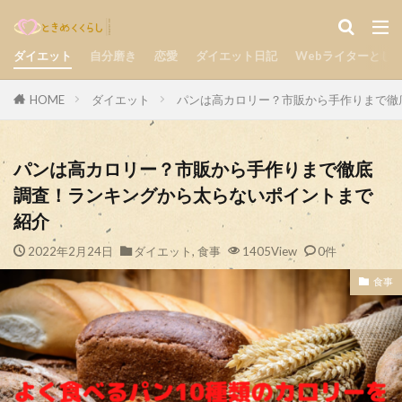
気持ち
楽しい
自分磨き
カテゴリー
ダイエット
自分磨き
恋愛
ダイエット日記
Webライターとし
HOME
ダイエット
パンは高カロリー？市販から手作りまで徹
検索
パンは高カロリー？市販から手作りまで徹底
調査！ランキングから太らないポイントまで
紹介
2022年2月24日
ダイエット
,
食事
1405View
0件
食事