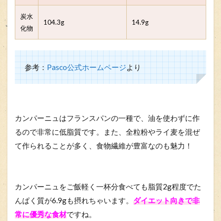
炭水
104.3g
14.9g
化物
参考：
Pasco公式ホームページ
より
カンパーニュはフランスパンの一種で、油を使わずに作
るので非常に低脂質です。また、全粒粉やライ麦を混ぜ
て作られることが多く、食物繊維が豊富なのも魅力！
カンパーニュをご飯軽く一杯分食べても脂質2g程度でた
んぱく質が6.9gも摂れちゃいます。
ダイエット向きで非
常に優秀な食材
ですね。