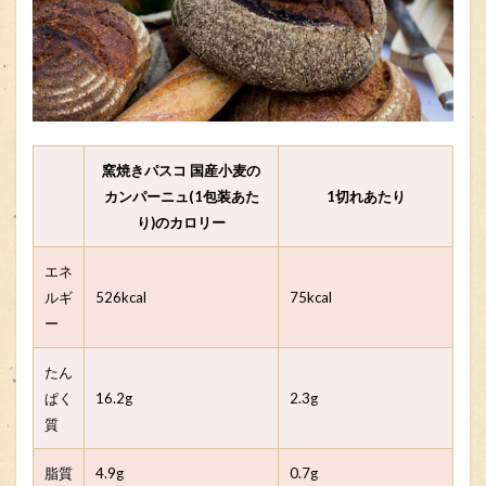
窯焼きパスコ 国産小麦の
カンパーニュ(1包装あた
1切れあたり
り)のカロリー
エネ
ルギ
526kcal
75kcal
ー
たん
ぱく
16.2g
2.3g
質
脂質
4.9g
0.7g