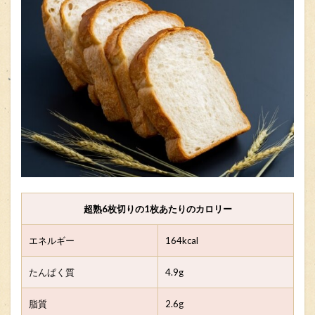
超熟6枚切りの1枚あたりのカロリー
エネルギー
164kcal
たんぱく質
4.9g
脂質
2.6g