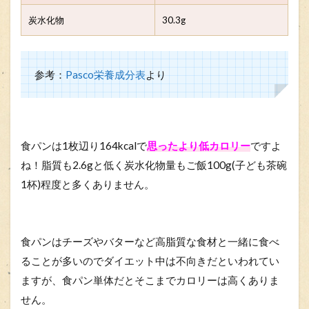
炭水化物
30.3g
参考：
Pasco栄養成分表
より
食パンは1枚辺り164kcalで
思ったより低カロリー
ですよ
ね！脂質も2.6gと低く炭水化物量もご飯100g(子ども茶碗
1杯)程度と多くありません。
食パンはチーズやバターなど高脂質な食材と一緒に食べ
ることが多いのでダイエット中は不向きだといわれてい
ますが、食パン単体だとそこまでカロリーは高くありま
せん。