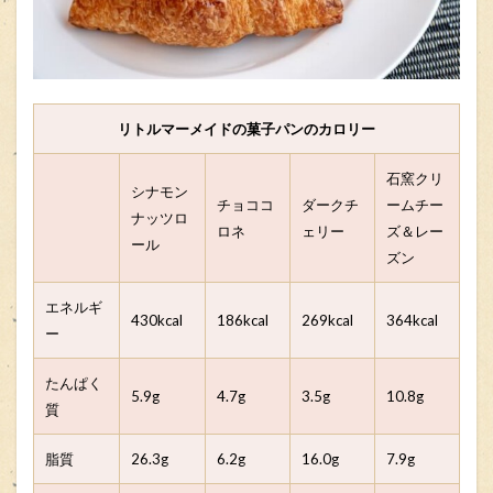
リトルマーメイドの菓子パンのカロリー
石窯クリ
シナモン
チョココ
ダークチ
ームチー
ナッツロ
ロネ
ェリー
ズ＆レー
ール
ズン
エネルギ
430kcal
186kcal
269kcal
364kcal
ー
たんぱく
5.9g
4.7g
3.5g
10.8g
質
脂質
26.3g
6.2g
16.0g
7.9g