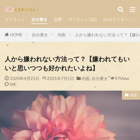
気持ち
楽しい
自分磨き
カテゴリー
ダイエット
自分磨き
恋愛
ダイエット日記
Webライターとし
HOME
自分磨き
内面
人から嫌われない方法って？【嫌わ
検索
人から嫌われない方法って？【嫌われてもい
いと思いつつも好かれたいよね】
2020年4月25日
2021年7月5日
内面
,
自分磨き
97View
0件
内面