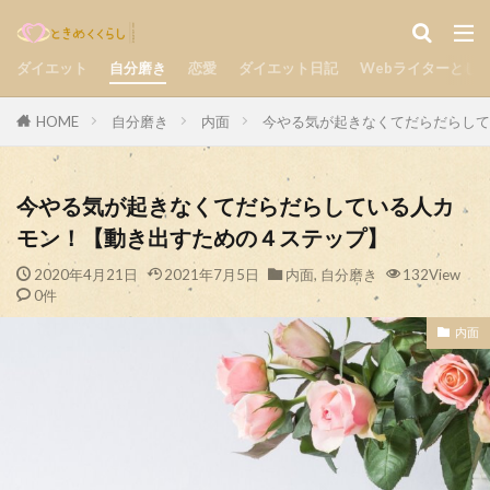
気持ち
楽しい
自分磨き
カテゴリー
ダイエット
自分磨き
恋愛
ダイエット日記
Webライターとし
HOME
自分磨き
内面
今やる気が起きなくてだらだらして
検索
今やる気が起きなくてだらだらしている人カ
モン！【動き出すための４ステップ】
2020年4月21日
2021年7月5日
内面
,
自分磨き
132View
0件
内面