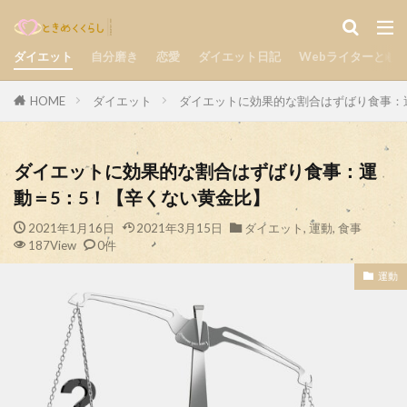
気持ち
楽しい
自分磨き
カテゴリー
ダイエット
自分磨き
恋愛
ダイエット日記
Webライターとし
HOME
ダイエット
ダイエットに効果的な割合はずばり食事：
検索
ダイエットに効果的な割合はずばり食事：運
動＝5：5！【辛くない黄金比】
2021年1月16日
2021年3月15日
ダイエット
,
運動
,
食事
187View
0件
運動