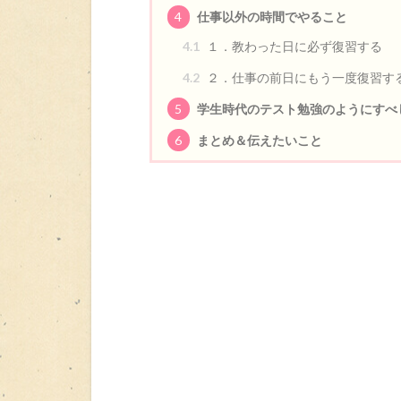
4
仕事以外の時間でやること
4.1
１．教わった日に必ず復習する
4.2
２．仕事の前日にもう一度復習す
5
学生時代のテスト勉強のようにすべ
6
まとめ＆伝えたいこと