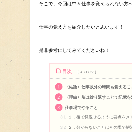
そこで、今回は中々仕事を覚えられない方
仕事の覚え方を紹介したいと思います！
是非参考にしてみてくださいね！
目次
1
〈結論〉仕事以外の時間も覚えるこ
2
〈理由〉脳は繰り返すことで記憶を
3
仕事場でやること
3.1
１．後で見返せるように要点をメ
3.2
２．分からないことはその場で解