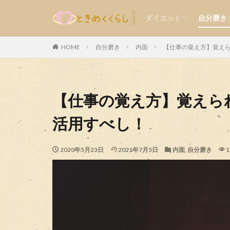
食事
運動
メンタル
外見
内面
ダイエット
自分磨き
気持ち
楽しい
食事
運動
メンタル
外見
内面
HOME
自分磨き
内面
【仕事の覚え方】覚え
カテゴリー
【仕事の覚え方】覚えら
活用すべし！
2020年5月23日
2021年7月5日
内面
,
自分磨き
1