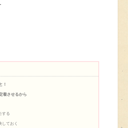
へ
と！
定着させるから
モする
決しておく