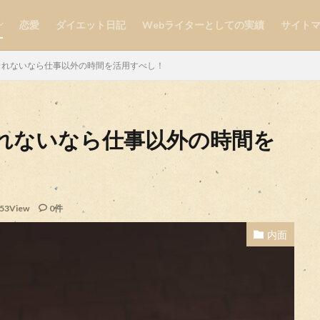
恋愛
ダイエット日記
Webライターとしての実績
サイト
自分磨き
られないなら仕事以外の時間を活用すべし！
れないなら仕事以外の時間を
検索
53View
0件
内面