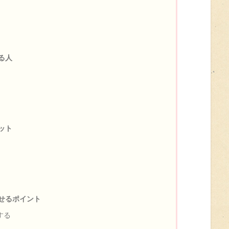
る人
ット
せるポイント
する