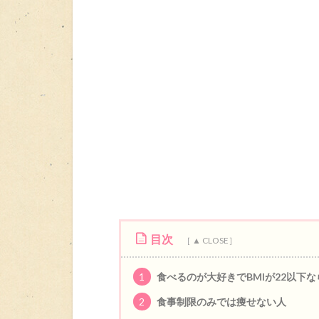
目次
1
食べるのが大好きでBMIが22以下
2
食事制限のみでは痩せない人