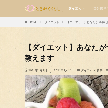
食事
運動
メンタル
外見
内面
ダイエット
自分磨き
気持ち
楽しい
食事
運動
メンタル
外見
内面
HOME
ダイエット
【ダイエット】あなたが食事制
カテゴリー
【ダイエット】あなたが
教えます
2021年1月9日
2021年1月14日
ダイエット
,
食事