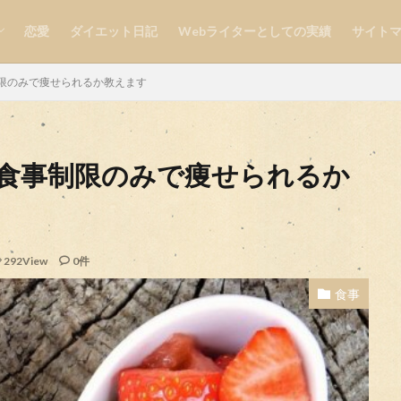
恋愛
ダイエット日記
Webライターとしての実績
サイト
自分磨き
限のみで痩せられるか教えます
食事制限のみで痩せられるか
検索
292View
0件
食事