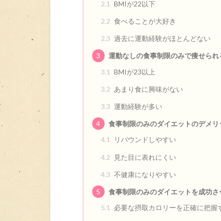
2.1
BMIが22以下
2.2
食べることが大好き
2.3
過去に運動経験がほとんどない
3
運動なしの食事制限のみで痩せられ
3.1
BMIが23以上
3.2
あまり食に興味がない
3.3
運動経験が多い
4
食事制限のみのダイエットのデメリ
4.1
リバウンドしやすい
4.2
見た目に表れにくい
4.3
不健康になりやすい
5
食事制限のみのダイエットを成功さ
5.1
必要な摂取カロリーを正確に把握