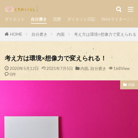
気持ち
楽しい
自分磨き
カテゴリー
ダイエット
自分磨き
恋愛
ダイエット日記
Webライターとし
HOME
自分磨き
内面
考え方は環境×想像力で変えられる
検索
考え方は環境×想像力で変えられる！
2020年5月12日
2021年7月5日
内面
,
自分磨き
168View
0件
内面